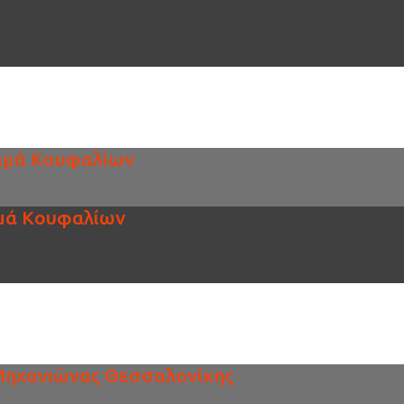
λαμά Κουφαλίων
αμά Κουφαλίων
Μηχανιώνας Θεσσαλονίκης