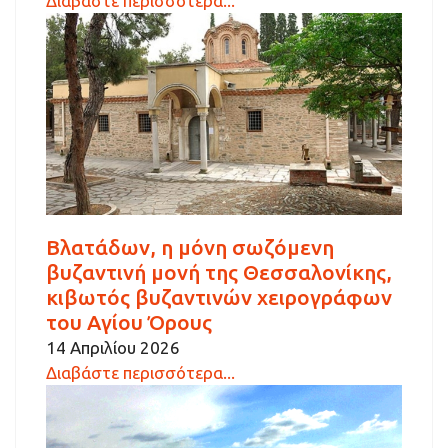
Διαβάστε περισσότερα...
Βλατάδων, η μόνη σωζόμενη
βυζαντινή μονή της Θεσσαλονίκης,
κιβωτός βυζαντινών χειρογράφων
του Αγίου Όρους
14 Απριλίου 2026
Διαβάστε περισσότερα...