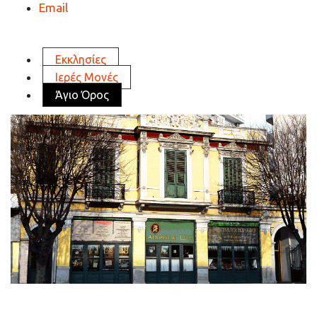
Email
Εκκλησίες
Ιερές Μονές
Άγιο Όρος