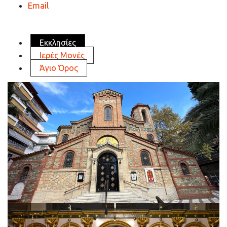
Email
Εκκλησίες
Ιερές Μονές
Άγιο Όρος