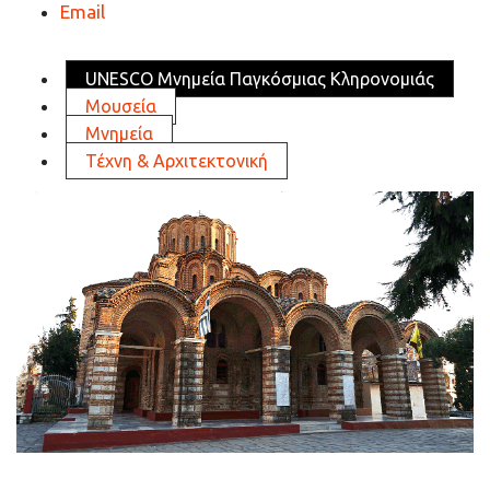
Email
UNESCO Μνημεία Παγκόσμιας Κληρονομιάς
Μουσεία
Μνημεία
Τέχνη & Αρχιτεκτονική