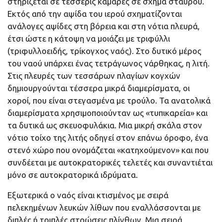
στηρίζεται σε τέσσερις καμάρες σε σχήμα σταυρού.
Εκτός από την αψίδα του ιερού σχηματίζονται
ανάλογες αψίδες στη βόρεια και στη νότια πλευρά,
έτσι ώστε η κάτοψη να μοιάζει με τριφύλλι
(τριφυλλοειδής, τρίκογχος ναός). Στο δυτικό μέρος
του ναού υπάρχει ένας τετράγωνος νάρθηκας, η λιτή.
Στις πλευρές των τεσσάρων πλαγίων κογχών
δημιουργούνται τέσσερα μικρά διαμερίσματα, οι
χοροί, που είναι στεγασμένα με τρούλο. Τα ανατολικά
διαμερίσματα χρησιμοποιούνταν ως «τυπικαρεία» και
τα δυτικά ως σκευοφυλάκια. Μια μικρή σκάλα στον
νότιο τοίχο της λιτής οδηγεί στον επάνω όροφο, ένα
στενό χώρο που ονομάζεται «κατηχούμενον» και που
συνδέεται με αυτοκρατορικές τελετές και συναντιέται
μόνο σε αυτοκρατορικά ιδρύματα.
Εξωτερικά ο ναός είναι κτισμένος με σειρά
πελεκημένων λευκών λίθων που εναλλάσσονται με
διπλές ή τριπλές στρώσεις πλίνθων. Μια σειρά