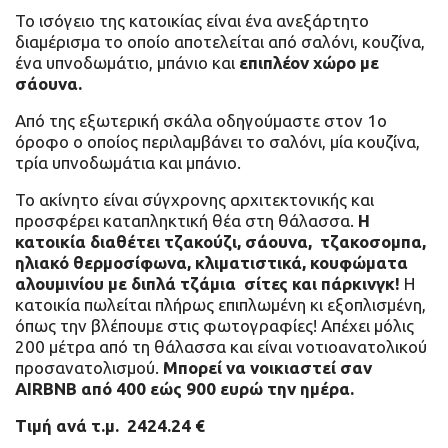
Το ισόγειο της κατοικίας είναι ένα ανεξάρτητο
διαμέρισμα το οποίο αποτελείται από σαλόνι, κουζίνα,
ένα υπνοδωμάτιο, μπάνιο και
επιπλέον χώρο με
σάουνα.
Από της εξωτερική σκάλα οδηγούμαστε στον 1ο
όροφο ο οποίος περιλαμβάνει το σαλόνι, μία κουζίνα,
τρία υπνοδωμάτια και μπάνιο.
Το ακίνητο είναι σύγχρονης αρχιτεκτονικής και
προσφέρει καταπληκτική θέα στη θάλασσα.
Η
κατοικία διαθέτει τζακούζι, σάουνα, τζακοσομπα,
ηλιακό θερμοσίφωνα, κλιματιστικά, κουφώματα
αλουμινίου με διπλά τζάμια σίτες και πάρκινγκ!
Η
κατοικία πωλείται πλήρως επιπλωμένη κι εξοπλισμένη,
όπως την βλέπουμε στις φωτογραφίες! Απέχει μόλις
200 μέτρα από τη θάλασσα και είναι νοτιοανατολικού
προσανατολισμού.
Μπορεί να νοικιαστεί σαν
AIRBNB από 400 εώς 900 ευρώ την ημέρα.
Τιμή ανά τ.μ. 2424.24 €