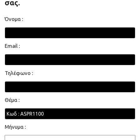
σας.
Όνομα :
Email :
Τηλέφωνο :
Θέμα :
Μήνυμα :