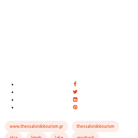
www.thessalonikitourism.gr
thessalonikitourism
skra
limnh
lake
apodrash