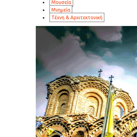
Μουσεία
Μνημεία
Τέχνη & Αρχιτεκτονική