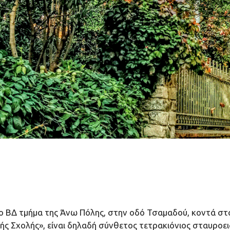
το ΒΔ τμήμα της Άνω Πόλης, στην οδό Τσαμαδού, κοντά στα 
ς Σχολής», είναι δηλαδή σύνθετος τετρακιόνιος σταυροει